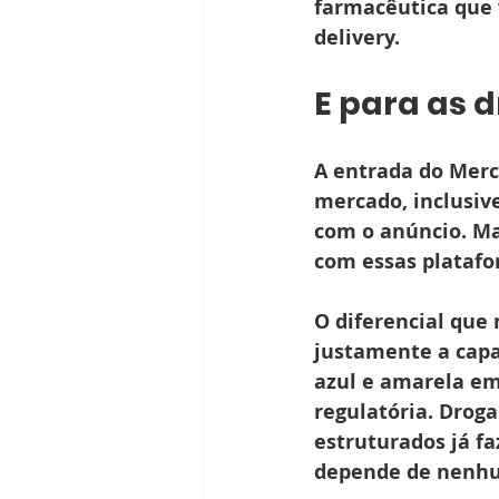
farmacêutica que 
delivery.
E para as 
A entrada do Merc
mercado, inclusiv
com o anúncio. Ma
com essas platafo
O diferencial que
justamente a capa
azul e amarela em
regulatória. Drog
estruturados já f
depende de nenhum