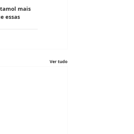
etamol mais 
e essas 
Ver tudo