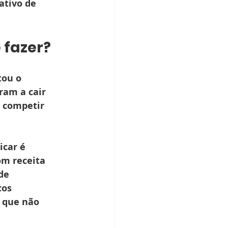
ativo de 
 fazer?
tou o 
ram a cair 
 competir 
car é 
m receita 
de 
os 
 que não 