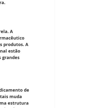
ra.
ela. A 
farmacêutico 
s produtos. A 
nal estão 
s grandes 
edicamento de 
itais muda 
ma estrutura 