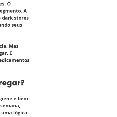
s. O 
egmento. A 
dark stores 
ando seus 
cia. Mas 
ar. E 
medicamentos 
regar?
igiene e bem-
 semana, 
 uma lógica 