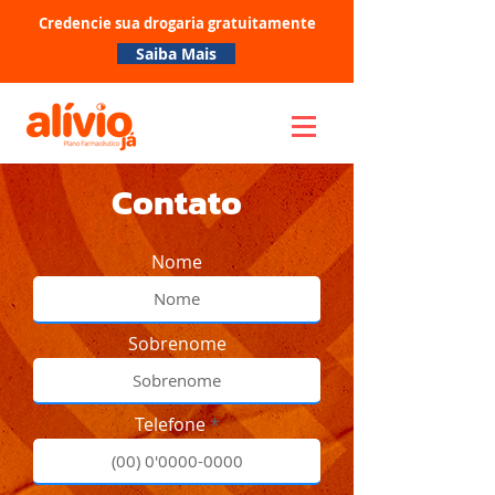
Credencie sua drogaria gratuitamente
Saiba Mais
Contato
Nome
Sobrenome
Telefone