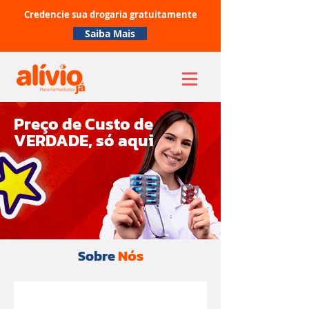
Credencie sua drogaria gratuitamente
Saiba Mais
Preço de Custo de
VERDADE, só aqui
Nós
Sobre