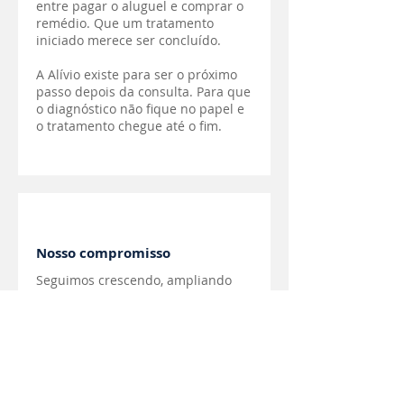
entre pagar o aluguel e comprar o
remédio. Que um tratamento
iniciado merece ser concluído.
A Alívio existe para ser o próximo
passo depois da consulta. Para que
o diagnóstico não fique no papel e
o tratamento chegue até o fim.
Nosso compromisso
Seguimos crescendo, ampliando
nossa rede de farmácias e
parceiros, para que cada vez mais
famílias brasileiras possam ter
acesso ao alívio que merecem,
tanto para o bolso quanto para a
saúde.